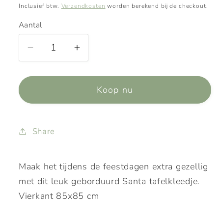
prijs
Inclusief btw.
Verzendkosten
worden berekend bij de checkout.
Aantal
Aantal
Aantal
verlagen
verhogen
voor
voor
Koop nu
Kersttheenap
Kersttheenap
geborduurd
geborduurd
85
85
x
x
Share
85
85
Maak het tijdens de feestdagen extra gezellig
met dit leuk geborduurd Santa tafelkleedje.
Vierkant 85x85 cm