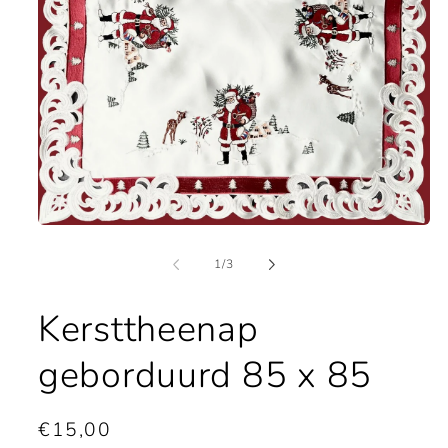
Media
1
openen
van
1
/
3
in
modaal
Kersttheenap
geborduurd 85 x 85
Normale
€15,00