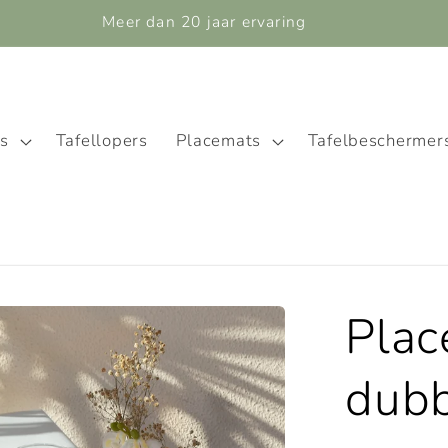
Meer dan 20 jaar ervaring
ns
Tafellopers
Placemats
Tafelbeschermer
Plac
dubb