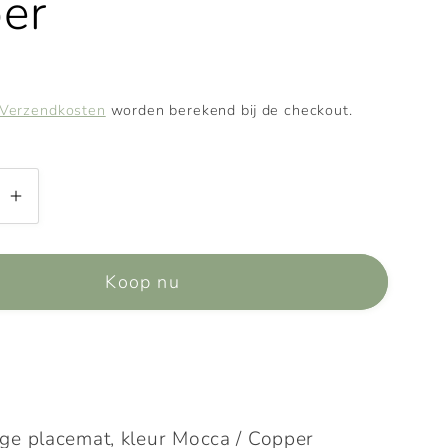
er
Verzendkosten
worden berekend bij de checkout.
Aantal
n
verhogen
voor
Koop nu
t
Placemat
-
jdig
dubbelzijdig
-
Mocca
copper
ige placemat, kleur Mocca / Copper