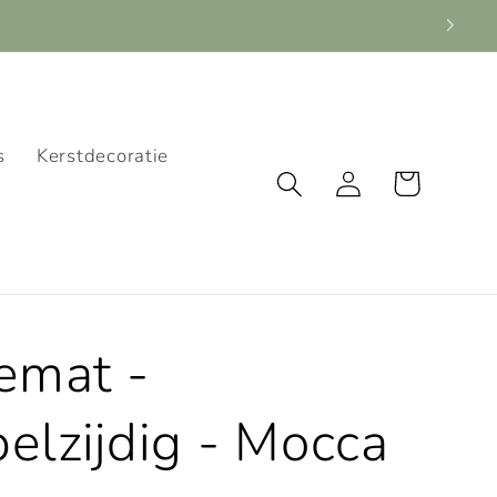
s
Kerstdecoratie
Winkelwagen
Inloggen
emat -
elzijdig - Mocca