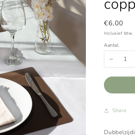
copp
Normale
€6,00
prijs
Inclusief btw.
Aantal
Aantal
verlage
voor
Placema
-
dubbelzi
-
Share
Mocca
copper
Dubbelzijd