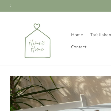
Meteen
naar de
content
Home
Tafellake
Contact
Ga direct naar
productinformatie