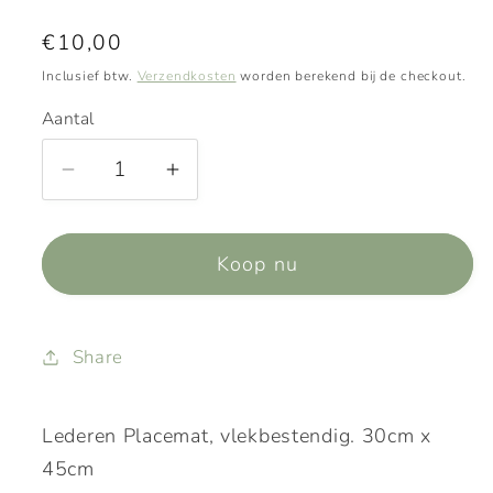
Normale
€10,00
prijs
Inclusief btw.
Verzendkosten
worden berekend bij de checkout.
Aantal
Aantal
Aantal
verlagen
verhogen
voor
voor
Koop nu
Placemat
Placemat
Monaco
Monaco
-
-
Sand
Sand
Share
Lederen Placemat, vlekbestendig. 30cm x
45cm