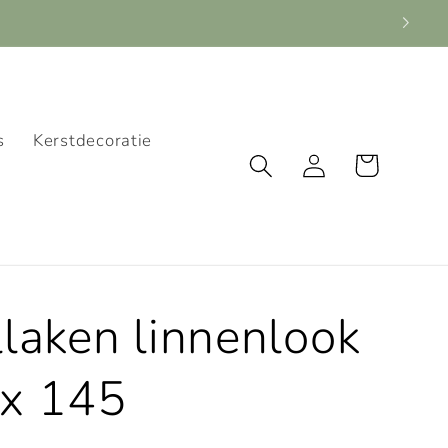
s
Kerstdecoratie
Winkelwagen
Inloggen
llaken linnenlook
x 145