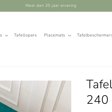
Meer dan 20 jaar ervaring
ns
Tafellopers
Placemats
Tafelbeschermer
Tafe
240 