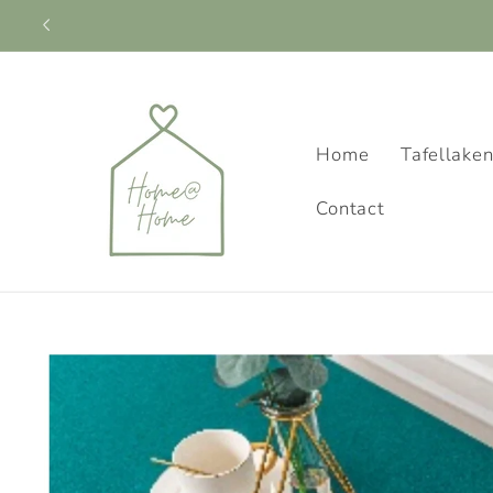
Meteen
naar de
content
Home
Tafellake
Contact
Ga direct naar
productinformatie