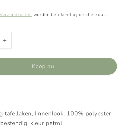
Verzendkosten
worden berekend bij de checkout.
Aantal
n
verhogen
voor
Koop nu
en
Tafellaken
ok
linnenlook
240
x
145
g tafellaken, linnenlook. 100% polyester
bestendig, kleur petrol.